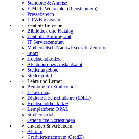
Standorte & Anreise
E-Mail / Webmailer (Dienste intern)
Pressebereich
HTWK.magazin
Zentrale Bereiche
Bibliothek und Katalog
Zentrales Prüfungsamt
IT-Servicezentrum
Mathematisch-Naturwissensch. Zentrum
Sport
Hochschulkolleg
Akademisches Auslandsamt
Stellenangebote
Stellenportal
Lehre und Lernen
Beratung für Studierende
E-Learning
Digitale Hochschullehre (IDLL)
Hochschuldidaktik +
Lernplattform OPAL
Studienportal
Öffentliche Vorlesungen
engagiert & verbunden
Alumni
Graduiertenzentrum (GradZ)