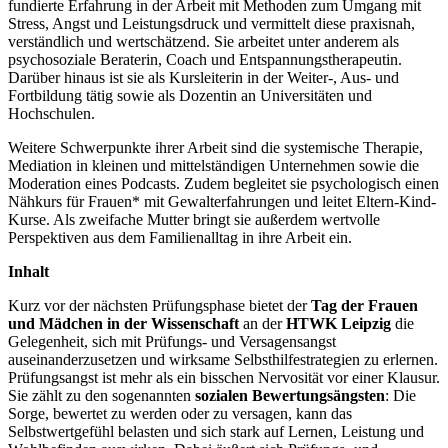
fundierte Erfahrung in der Arbeit mit Methoden zum Umgang mit
Stress, Angst und Leistungsdruck und vermittelt diese praxisnah,
verständlich und wertschätzend. Sie arbeitet unter anderem als
psychosoziale Beraterin, Coach und Entspannungstherapeutin.
Darüber hinaus ist sie als Kursleiterin in der Weiter-, Aus- und
Fortbildung tätig sowie als Dozentin an Universitäten und
Hochschulen.
Weitere Schwerpunkte ihrer Arbeit sind die systemische Therapie,
Mediation in kleinen und mittelständigen Unternehmen sowie die
Moderation eines Podcasts. Zudem begleitet sie psychologisch einen
Nähkurs für Frauen* mit Gewalterfahrungen und leitet Eltern-Kind-
Kurse. Als zweifache Mutter bringt sie außerdem wertvolle
Perspektiven aus dem Familienalltag in ihre Arbeit ein.
Inhalt
Kurz vor der nächsten Prüfungsphase bietet der
Tag der Frauen
und Mädchen in der Wissenschaft
an der
HTWK Leipzig
die
Gelegenheit, sich mit Prüfungs- und Versagensangst
auseinanderzusetzen und wirksame Selbsthilfestrategien zu erlernen.
Prüfungsangst ist mehr als ein bisschen Nervosität vor einer Klausur.
Sie zählt zu den sogenannten
sozialen Bewertungsängsten
: Die
Sorge, bewertet zu werden oder zu versagen, kann das
Selbstwertgefühl belasten und sich stark auf Lernen, Leistung und