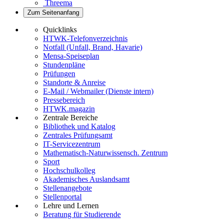
Threema
Zum Seitenanfang
Quicklinks
HTWK-Telefonverzeichnis
Notfall (Unfall, Brand, Havarie)
Mensa-Speiseplan
Stundenpläne
Prüfungen
Standorte & Anreise
E-Mail / Webmailer (Dienste intern)
Pressebereich
HTWK.magazin
Zentrale Bereiche
Bibliothek und Katalog
Zentrales Prüfungsamt
IT-Servicezentrum
Mathematisch-Naturwissensch. Zentrum
Sport
Hochschulkolleg
Akademisches Auslandsamt
Stellenangebote
Stellenportal
Lehre und Lernen
Beratung für Studierende