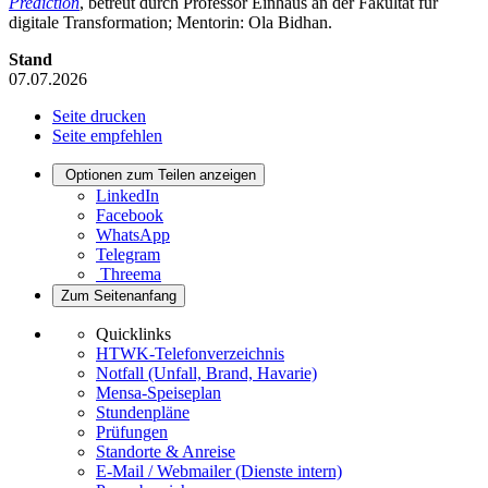
Prediction
, betreut durch Professor Einhaus an der Fakultät für
digitale Transformation; Mentorin: Ola Bidhan.
Stand
07.07.2026
Seite drucken
Seite empfehlen
Optionen zum Teilen anzeigen
LinkedIn
Facebook
WhatsApp
Telegram
Threema
Zum Seitenanfang
Quicklinks
HTWK-Telefonverzeichnis
Notfall (Unfall, Brand, Havarie)
Mensa-Speiseplan
Stundenpläne
Prüfungen
Standorte & Anreise
E-Mail / Webmailer (Dienste intern)