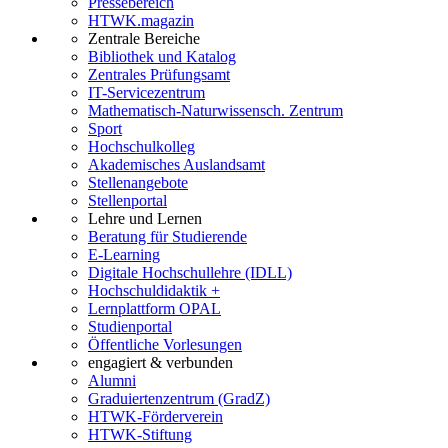
Pressebereich
HTWK.magazin
Zentrale Bereiche
Bibliothek und Katalog
Zentrales Prüfungsamt
IT-Servicezentrum
Mathematisch-Naturwissensch. Zentrum
Sport
Hochschulkolleg
Akademisches Auslandsamt
Stellenangebote
Stellenportal
Lehre und Lernen
Beratung für Studierende
E-Learning
Digitale Hochschullehre (IDLL)
Hochschuldidaktik +
Lernplattform OPAL
Studienportal
Öffentliche Vorlesungen
engagiert & verbunden
Alumni
Graduiertenzentrum (GradZ)
HTWK-Förderverein
HTWK-Stiftung