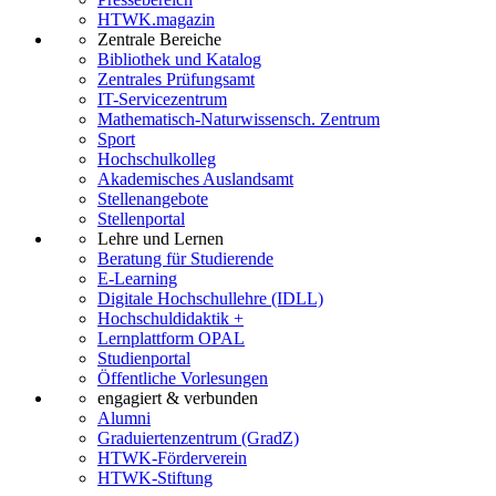
HTWK.magazin
Zentrale Bereiche
Bibliothek und Katalog
Zentrales Prüfungsamt
IT-Servicezentrum
Mathematisch-Naturwissensch. Zentrum
Sport
Hochschulkolleg
Akademisches Auslandsamt
Stellenangebote
Stellenportal
Lehre und Lernen
Beratung für Studierende
E-Learning
Digitale Hochschullehre (IDLL)
Hochschuldidaktik +
Lernplattform OPAL
Studienportal
Öffentliche Vorlesungen
engagiert & verbunden
Alumni
Graduiertenzentrum (GradZ)
HTWK-Förderverein
HTWK-Stiftung