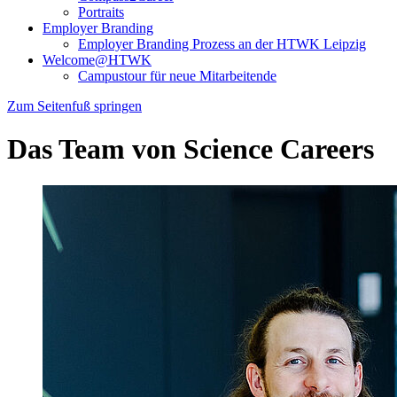
Portraits
Employer Branding
Employer Branding Prozess an der HTWK Leipzig
Welcome@HTWK
Campustour für neue Mitarbeitende
Zum Seitenfuß springen
Das Team von Science Careers