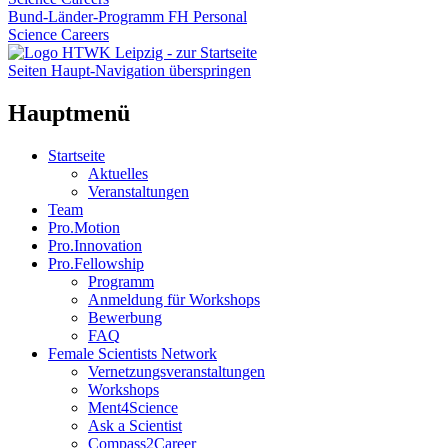
Bund-Länder-Programm FH Personal
Science Careers
Seiten Haupt-Navigation überspringen
Hauptmenü
Startseite
Aktuelles
Veranstaltungen
Team
Pro.Motion
Pro.Innovation
Pro.Fellowship
Programm
Anmeldung für Workshops
Bewerbung
FAQ
Female Scientists Network
Vernetzungsveranstaltungen
Workshops
Ment4Science
Ask a Scientist
Compass2Career