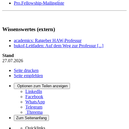
Pro.Fellowship-Mailingliste
Wissenswertes (extern)
academics
: Ratgeber HAW-Professur
bukof-Leitfaden: Auf dem Weg zur Professur [...]
Stand
27.07.2026
Seite drucken
Seite empfehlen
Optionen zum Teilen anzeigen
LinkedIn
Facebook
WhatsApp
Telegram
Threema
Zum Seitenanfang
Quicklinks