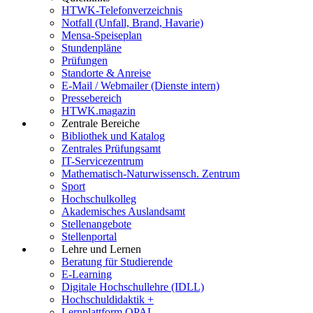
HTWK-Telefonverzeichnis
Notfall (Unfall, Brand, Havarie)
Mensa-Speiseplan
Stundenpläne
Prüfungen
Standorte & Anreise
E-Mail / Webmailer (Dienste intern)
Pressebereich
HTWK.magazin
Zentrale Bereiche
Bibliothek und Katalog
Zentrales Prüfungsamt
IT-Servicezentrum
Mathematisch-Naturwissensch. Zentrum
Sport
Hochschulkolleg
Akademisches Auslandsamt
Stellenangebote
Stellenportal
Lehre und Lernen
Beratung für Studierende
E-Learning
Digitale Hochschullehre (IDLL)
Hochschuldidaktik +
Lernplattform OPAL