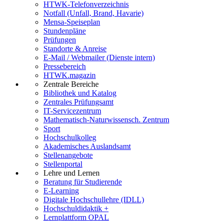
HTWK-Telefonverzeichnis
Notfall (Unfall, Brand, Havarie)
Mensa-Speiseplan
Stundenpläne
Prüfungen
Standorte & Anreise
E-Mail / Webmailer (Dienste intern)
Pressebereich
HTWK.magazin
Zentrale Bereiche
Bibliothek und Katalog
Zentrales Prüfungsamt
IT-Servicezentrum
Mathematisch-Naturwissensch. Zentrum
Sport
Hochschulkolleg
Akademisches Auslandsamt
Stellenangebote
Stellenportal
Lehre und Lernen
Beratung für Studierende
E-Learning
Digitale Hochschullehre (IDLL)
Hochschuldidaktik +
Lernplattform OPAL