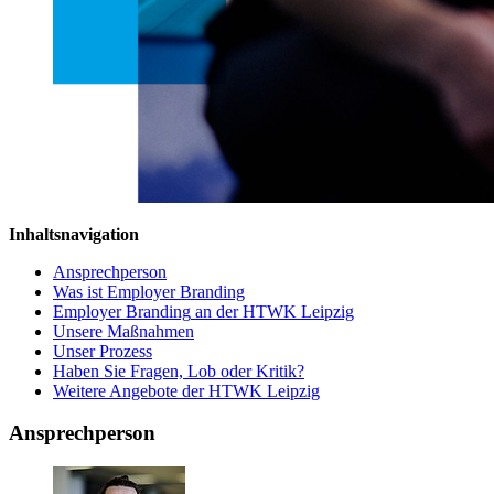
Inhaltsnavigation
Ansprechperson
Was ist
Employer Branding
Employer Branding
an der HTWK Leipzig
Unsere Maßnahmen
Unser Prozess
Haben Sie Fragen, Lob oder Kritik?
Weitere Angebote der HTWK Leipzig
Ansprechperson